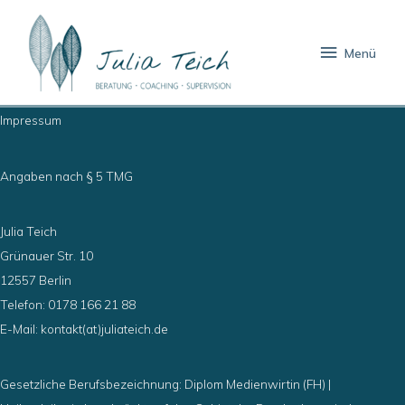
Zum
Menü
Inhalt
Menü
springen
Impressum
Angaben nach § 5 TMG
Julia Teich
Grünauer Str. 10
12557 Berlin
Telefon: 0178 166 21 88
E-Mail: kontakt(at)juliateich.de
Gesetzliche Berufsbezeichnung: Diplom Medienwirtin (FH) |